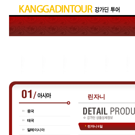
린자니
중국
태국
린자니 6일
말레이시아