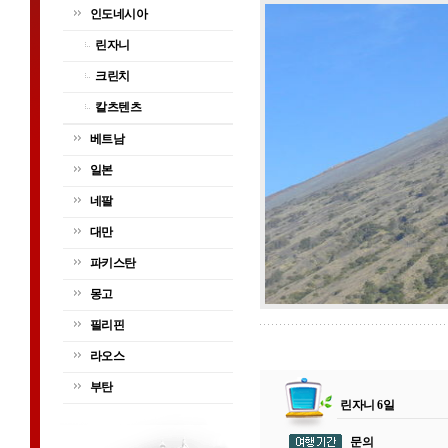
인도네시아
린자니
크린치
칼츠텐츠
베트남
일본
네팔
대만
파키스탄
몽고
필리핀
라오스
부탄
린자니 6일
문의