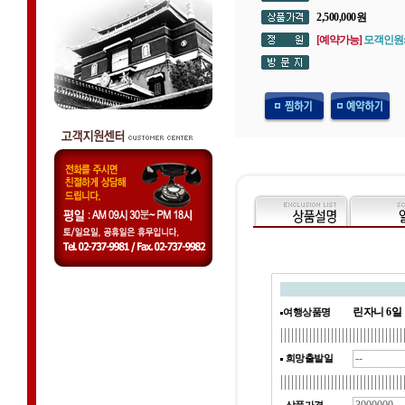
2,500,000원
[예약가능]
모객인원:0
린자니 6일
여행상품명
희망출발일