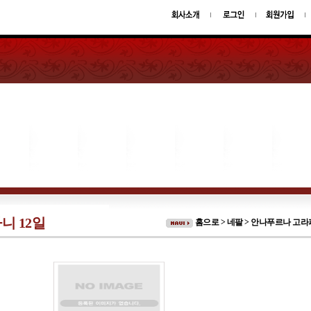
니 12일
홈으로 > 네팔 >
안나푸르나 고라파