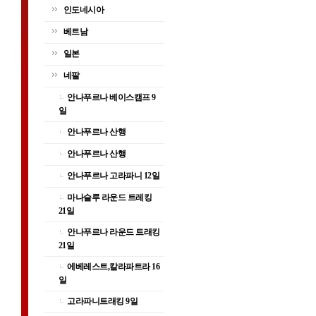
인도네시아
베트남
일본
네팔
안나푸르나 베이스캠프 9
일
안나푸르나 산행
안나푸르나 산행
안나푸르나 고라파니 12일
마나슬루 라운드 트레킹
21일
안나푸르나 라운드 트래킹
21일
에베레스트,칼라파트라 16
일
고라파니트래킹 9일