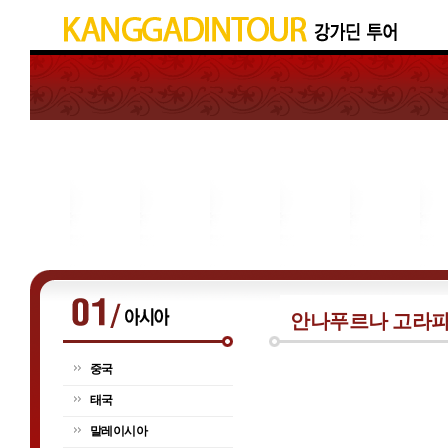
안나푸르나 고라파
중국
태국
말레이시아