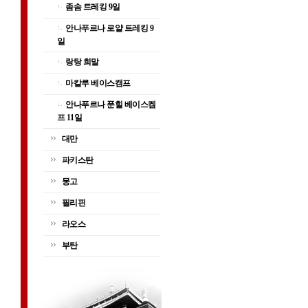
좀솜 트레킹 9일
안나푸르나 로얄 트레킹 9
일
랑탕 희말
마칼루 베이스캠프
안나푸르나 푼힐 베이스켐
프 11일
대만
파키스탄
몽고
필리핀
라오스
부탄